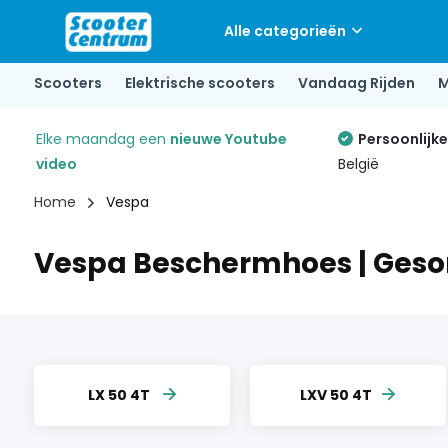
Alle categorieën
Scooters
Elektrische scooters
Vandaag Rijden
M
Elke maandag een
nieuwe Youtube
Persoonlijk
video
België
Home
Vespa
Vespa Beschermhoes | Geso
LX 50 4T
LXV 50 4T