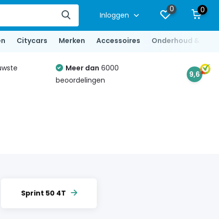
0
0
Inloggen
en
Citycars
Merken
Accessoires
Onderhoud & Repa
uwste
Meer dan
6000
9,6
beoordelingen
Sprint 50 4T