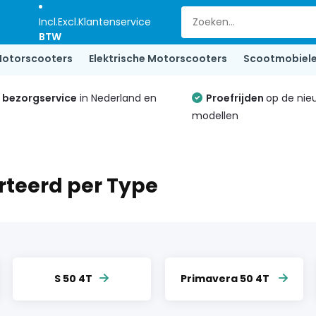
Incl.
Excl.
Klantenservice
BTW
otorscooters
Elektrische Motorscooters
Scootmobiel
e bezorgservice
in Nederland en
Proefrijden
op de nie
modellen
rteerd per Type
S 50 4T
Primavera 50 4T