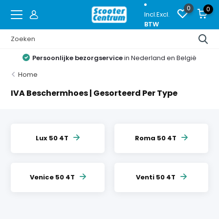
0
0
Incl.
Excl.
BTW
Persoonlijke bezorgservice
in Nederland en België
Home
IVA Beschermhoes | Gesorteerd Per Type
Lux 50 4T
Roma 50 4T
Venice 50 4T
Venti 50 4T