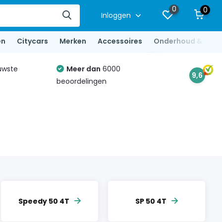
0
0
Inloggen
en
Citycars
Merken
Accessoires
Onderhoud & Repa
uwste
Meer dan
6000
9,6
beoordelingen
Speedy 50 4T
SP 50 4T