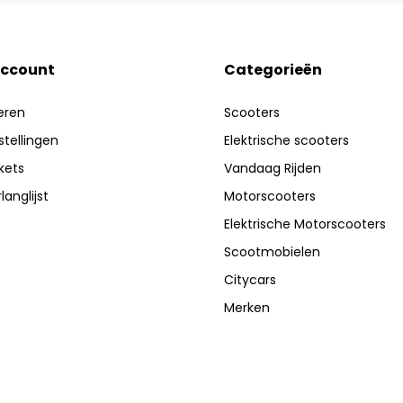
account
Categorieën
eren
Scooters
stellingen
Elektrische scooters
ckets
Vandaag Rijden
langlijst
Motorscooters
Elektrische Motorscooters
Scootmobielen
Citycars
Merken