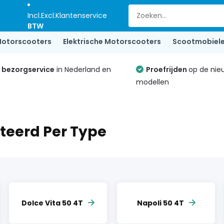
Incl.
Excl.
Klantenservice
BTW
otorscooters
Elektrische Motorscooters
Scootmobiel
e bezorgservice
in Nederland en
Proefrijden
op de nie
modellen
teerd Per Type
Dolce Vita 50 4T
Napoli 50 4T