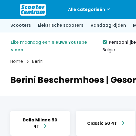
Alle categorieën
Scooters
Elektrische scooters
Vandaag Rijden
M
Elke maandag een
nieuwe Youtube
Persoonlijk
video
België
Home
Berini
Berini Beschermhoes | Gesor
Bella Milano 50
Classic 50 4T
4T