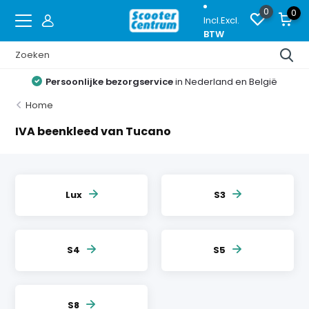
0
0
Incl.
Excl.
BTW
Persoonlijke bezorgservice
in Nederland en België
Home
IVA beenkleed van Tucano
Lux
S3
S4
S5
S8