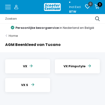
0
0
Incl.
Excl.
BTW
Persoonlijke bezorgservice
in Nederland en België
Home
AGM Beenkleed van Tucano
VX
VX Pimpstyle
VX S