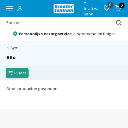
0
0
Incl.
Excl.
BTW
Persoonlijke bezorgservice
in Nederland en België
Sym
Allo
Filters
Geen producten gevonden!...