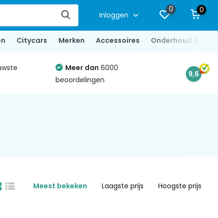
0
0
Inloggen
en
Citycars
Merken
Accessoires
Onderhoud & Repa
uwste
Meer dan
6000
9,6
beoordelingen
Meest bekeken
Laagste prijs
Hoogste prijs