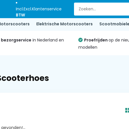
Incl.
Excl.
Klantenservice
BTW
otorscooters
Elektrische Motorscooters
Scootmobiel
e bezorgservice
in Nederland en
Proefrijden
op de nie
modellen
 Scooterhoes
gevonden!...