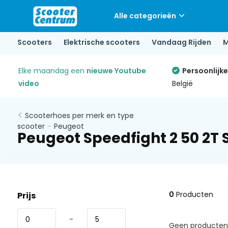
Alle categorieën
Scooters
Elektrische scooters
Vandaag Rijden
M
Elke maandag een
nieuwe Youtube
Persoonlijk
video
België
Scooterhoes per merk en type
scooter
-
Peugeot
Peugeot Speedfight 2 50 2T
0
Producten
Prijs
-
Geen producten 